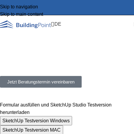
Skip to navigation
Skip to main content
DE
SketchUp Testversion
Testen Sie SketchUp Studio kostenlos (Free) mit vollem
Funktionsumfang.
Die SketchUp Studio Testversion gilt für 7 Tage.
Jetzt Beratungstermin vereinbaren
Formular ausfüllen und SketchUp Studio Testversion
herunterladen
SketchUp Testversion Windows
SketchUp Testversion MAC