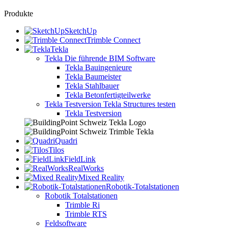
Produkte
SketchUp
Trimble Connect
Tekla
Tekla
Die führende BIM Software
Tekla Bauingenieure
Tekla Baumeister
Tekla Stahlbauer
Tekla Betonfertigteilwerke
Tekla Testversion
Tekla Structures testen
Tekla Testversion
Quadri
Tilos
FieldLink
RealWorks
Mixed Reality
Robotik-Totalstationen
Robotik Totalstationen
Trimble Ri
Trimble RTS
Feldsoftware