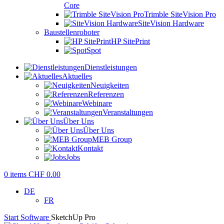
Core
Trimble SiteVision Pro
SiteVision Hardware
Baustellenroboter
HP SitePrint
Spot
Dienstleistungen
Aktuelles
Neuigkeiten
Referenzen
Webinare
Veranstaltungen
Über Uns
Über Uns
MEB Group
Kontakt
Jobs
0
items
CHF
0.00
DE
FR
Start
Software
SketchUp Pro