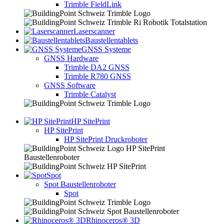
Trimble FieldLink
Laserscanner
Baustellentablets
GNSS Systeme
GNSS Hardware
Trimble DA2 GNSS
Trimble R780 GNSS
GNSS Software
Trimble Catalyst
HP SitePrint
HP SitePrint
HP SitePrint Druckroboter
Spot
Spot Baustellenroboter
Spot
Rhinoceros® 3D