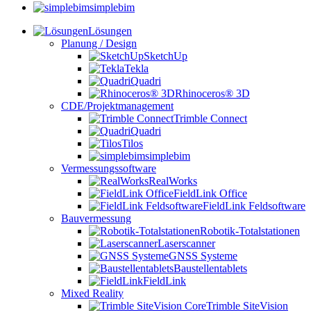
simplebim
Lösungen
Planung / Design
SketchUp
Tekla
Quadri
Rhinoceros® 3D
CDE/Projektmanagement
Trimble Connect
Quadri
Tilos
simplebim
Vermessungssoftware
RealWorks
FieldLink Office
FieldLink Feldsoftware
Bauvermessung
Robotik-Totalstationen
Laserscanner
GNSS Systeme
Baustellentablets
FieldLink
Mixed Reality
Trimble SiteVision