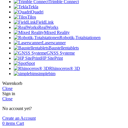
Trimble Connect
Tekla
Quadri
Tilos
FieldLink
RealWorks
Mixed Reality
Robotik-Totalstationen
Laserscanner
Baustellentablets
GNSS Systeme
HP SitePrint
Spot
Rhinoceros® 3D
simplebim
Warenkorb
Close
Sign in
Close
No account yet?
Create an Account
0
items
Cart