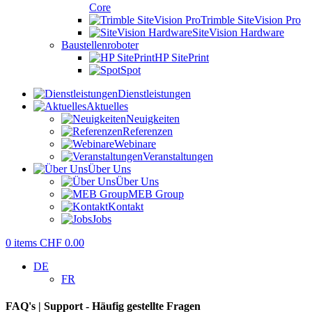
Core
Trimble SiteVision Pro
SiteVision Hardware
Baustellenroboter
HP SitePrint
Spot
Dienstleistungen
Aktuelles
Neuigkeiten
Referenzen
Webinare
Veranstaltungen
Über Uns
Über Uns
MEB Group
Kontakt
Jobs
0
items
CHF
0.00
DE
FR
FAQ's | Support - Häufig gestellte Fragen