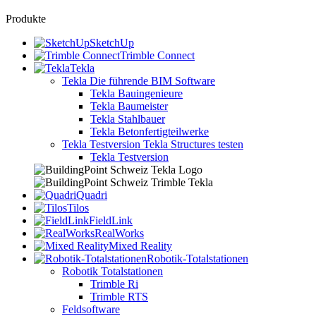
Produkte
SketchUp
Trimble Connect
Tekla
Tekla
Die führende BIM Software
Tekla Bauingenieure
Tekla Baumeister
Tekla Stahlbauer
Tekla Betonfertigteilwerke
Tekla Testversion
Tekla Structures testen
Tekla Testversion
Quadri
Tilos
FieldLink
RealWorks
Mixed Reality
Robotik-Totalstationen
Robotik Totalstationen
Trimble Ri
Trimble RTS
Feldsoftware