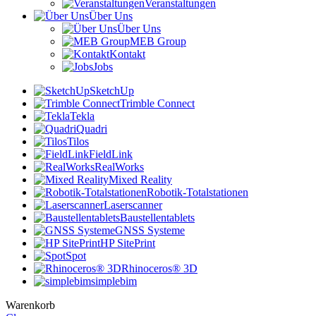
Veranstaltungen
Über Uns
Über Uns
MEB Group
Kontakt
Jobs
SketchUp
Trimble Connect
Tekla
Quadri
Tilos
FieldLink
RealWorks
Mixed Reality
Robotik-Totalstationen
Laserscanner
Baustellentablets
GNSS Systeme
HP SitePrint
Spot
Rhinoceros® 3D
simplebim
Warenkorb