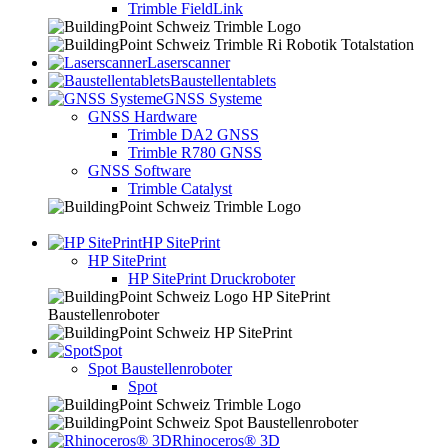
Trimble FieldLink
Laserscanner
Baustellentablets
GNSS Systeme
GNSS Hardware
Trimble DA2 GNSS
Trimble R780 GNSS
GNSS Software
Trimble Catalyst
HP SitePrint
HP SitePrint
HP SitePrint Druckroboter
Spot
Spot Baustellenroboter
Spot
Rhinoceros® 3D