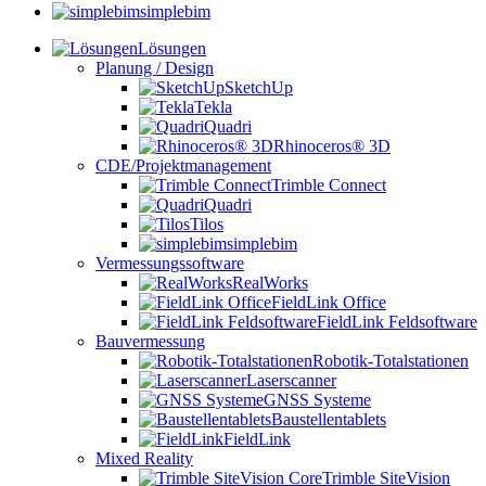
simplebim
Lösungen
Planung / Design
SketchUp
Tekla
Quadri
Rhinoceros® 3D
CDE/Projektmanagement
Trimble Connect
Quadri
Tilos
simplebim
Vermessungssoftware
RealWorks
FieldLink Office
FieldLink Feldsoftware
Bauvermessung
Robotik-Totalstationen
Laserscanner
GNSS Systeme
Baustellentablets
FieldLink
Mixed Reality
Trimble SiteVision