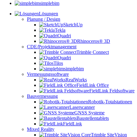
simplebim
Lösungen
Planung / Design
SketchUp
Tekla
Quadri
Rhinoceros® 3D
CDE/Projektmanagement
Trimble Connect
Quadri
Tilos
simplebim
Vermessungssoftware
RealWorks
FieldLink Office
FieldLink Feldsoftware
Bauvermessung
Robotik-Totalstationen
Laserscanner
GNSS Systeme
Baustellentablets
FieldLink
Mixed Reality
Trimble SiteVision