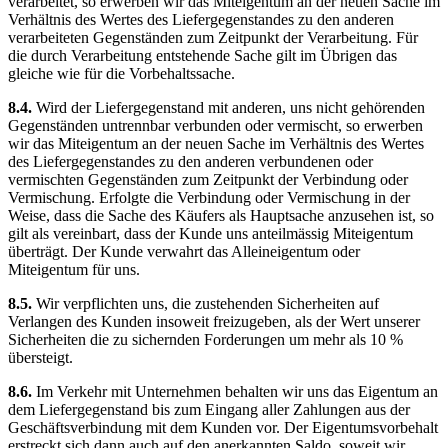
verarbeitet, so erwerben wir das Miteigentum an der neuen Sache im
Verhältnis des Wertes des Liefergegenstandes zu den anderen
verarbeiteten Gegenständen zum Zeitpunkt der Verarbeitung. Für
die durch Verarbeitung entstehende Sache gilt im Übrigen das
gleiche wie für die Vorbehaltssache.
8.4.
Wird der Liefergegenstand mit anderen, uns nicht gehörenden
Gegenständen untrennbar verbunden oder vermischt, so erwerben
wir das Miteigentum an der neuen Sache im Verhältnis des Wertes
des Liefergegenstandes zu den anderen verbundenen oder
vermischten Gegenständen zum Zeitpunkt der Verbindung oder
Vermischung. Erfolgte die Verbindung oder Vermischung in der
Weise, dass die Sache des Käufers als Hauptsache anzusehen ist, so
gilt als vereinbart, dass der Kunde uns anteilmässig Miteigentum
überträgt. Der Kunde verwahrt das Alleineigentum oder
Miteigentum für uns.
8.5.
Wir verpflichten uns, die zustehenden Sicherheiten auf
Verlangen des Kunden insoweit freizugeben, als der Wert unserer
Sicherheiten die zu sichernden Forderungen um mehr als 10 %
übersteigt.
8.6.
Im Verkehr mit Unternehmen behalten wir uns das Eigentum an
dem Liefergegenstand bis zum Eingang aller Zahlungen aus der
Geschäftsverbindung mit dem Kunden vor. Der Eigentumsvorbehalt
erstreckt sich dann auch auf den anerkannten Saldo, soweit wir