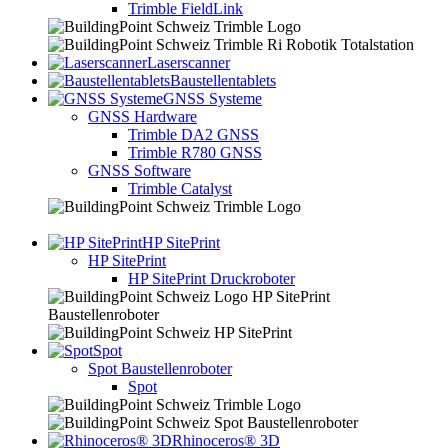
Trimble FieldLink
Laserscanner
Baustellentablets
GNSS Systeme
GNSS Hardware
Trimble DA2 GNSS
Trimble R780 GNSS
GNSS Software
Trimble Catalyst
HP SitePrint
HP SitePrint
HP SitePrint Druckroboter
Spot
Spot Baustellenroboter
Spot
Rhinoceros® 3D