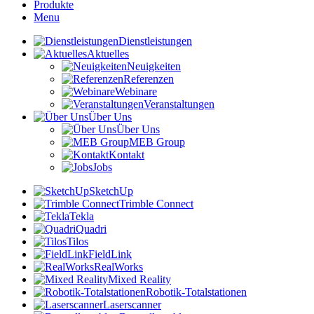
Produkte
Menu
Dienstleistungen
Aktuelles
Neuigkeiten
Referenzen
Webinare
Veranstaltungen
Über Uns
Über Uns
MEB Group
Kontakt
Jobs
SketchUp
Trimble Connect
Tekla
Quadri
Tilos
FieldLink
RealWorks
Mixed Reality
Robotik-Totalstationen
Laserscanner