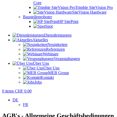
Core
Trimble SiteVision Pro
SiteVision Hardware
Baustellenroboter
HP SitePrint
Spot
Dienstleistungen
Aktuelles
Neuigkeiten
Referenzen
Webinare
Veranstaltungen
Über Uns
Über Uns
MEB Group
Kontakt
Jobs
0
items
CHF
0.00
DE
FR
AGB's - Allgemeine Geschäftsbedinungen