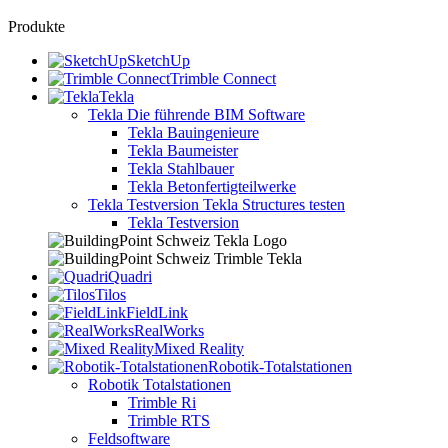
Produkte
SketchUp
Trimble Connect
Tekla
Tekla
Die führende BIM Software
Tekla Bauingenieure
Tekla Baumeister
Tekla Stahlbauer
Tekla Betonfertigteilwerke
Tekla Testversion
Tekla Structures testen
Tekla Testversion
Quadri
Tilos
FieldLink
RealWorks
Mixed Reality
Robotik-Totalstationen
Robotik Totalstationen
Trimble Ri
Trimble RTS
Feldsoftware