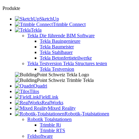
Produkte
SketchUp
Trimble Connect
Tekla
Tekla
Die führende BIM Software
Tekla Bauingenieure
Tekla Baumeister
Tekla Stahlbauer
Tekla Betonfertigteilwerke
Tekla Testversion
Tekla Structures testen
Tekla Testversion
Quadri
Tilos
FieldLink
RealWorks
Mixed Reality
Robotik-Totalstationen
Robotik Totalstationen
Trimble Ri
Trimble RTS
Feldsoftware