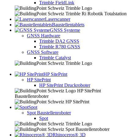
Trimble FieldLink
Laserscanner
Baustellentablets
GNSS Systeme
GNSS Hardware
Trimble DA2 GNSS
Trimble R780 GNSS
GNSS Software
Trimble Catalyst
HP SitePrint
HP SitePrint
HP SitePrint Druckroboter
Spot
Spot Baustellenroboter
Spot
Rhinoceros® 3D