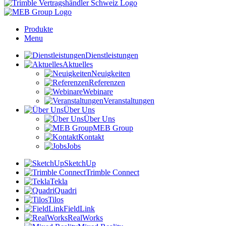
Produkte
Menu
Dienstleistungen
Aktuelles
Neuigkeiten
Referenzen
Webinare
Veranstaltungen
Über Uns
Über Uns
MEB Group
Kontakt
Jobs
SketchUp
Trimble Connect
Tekla
Quadri
Tilos
FieldLink
RealWorks