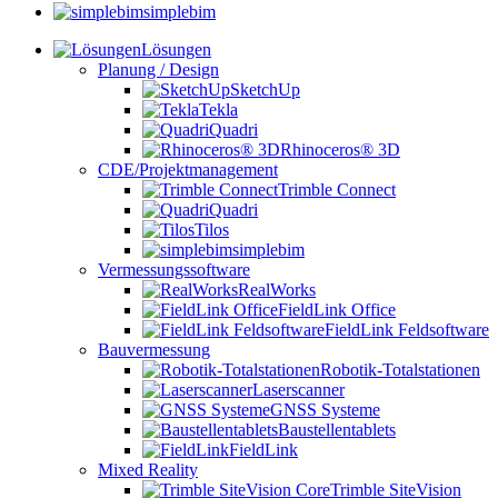
simplebim
Lösungen
Planung / Design
SketchUp
Tekla
Quadri
Rhinoceros® 3D
CDE/Projektmanagement
Trimble Connect
Quadri
Tilos
simplebim
Vermessungssoftware
RealWorks
FieldLink Office
FieldLink Feldsoftware
Bauvermessung
Robotik-Totalstationen
Laserscanner
GNSS Systeme
Baustellentablets
FieldLink
Mixed Reality
Trimble SiteVision