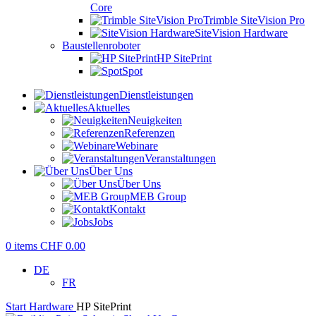
Core
Trimble SiteVision Pro
SiteVision Hardware
Baustellenroboter
HP SitePrint
Spot
Dienstleistungen
Aktuelles
Neuigkeiten
Referenzen
Webinare
Veranstaltungen
Über Uns
Über Uns
MEB Group
Kontakt
Jobs
0
items
CHF
0.00
DE
FR
Start
Hardware
HP SitePrint