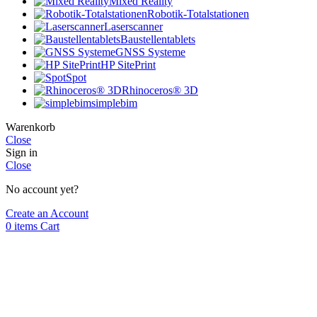
Mixed Reality
Robotik-Totalstationen
Laserscanner
Baustellentablets
GNSS Systeme
HP SitePrint
Spot
Rhinoceros® 3D
simplebim
Warenkorb
Close
Sign in
Close
No account yet?
Create an Account
0
items
Cart
Formulaire de contact
Nous nous réjouissons de l'intérêt que vous portez à BuildingPoint
Suisse SA.
Civilité