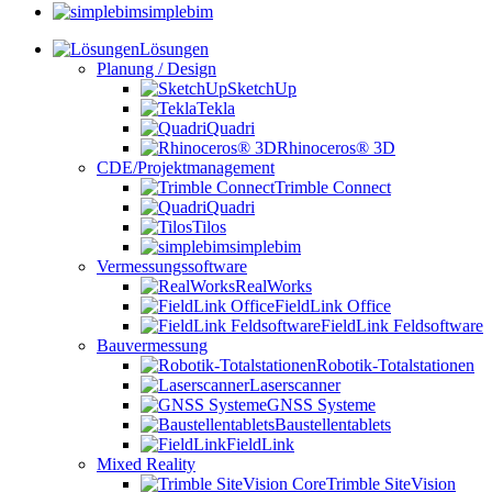
simplebim
Lösungen
Planung / Design
SketchUp
Tekla
Quadri
Rhinoceros® 3D
CDE/Projektmanagement
Trimble Connect
Quadri
Tilos
simplebim
Vermessungssoftware
RealWorks
FieldLink Office
FieldLink Feldsoftware
Bauvermessung
Robotik-Totalstationen
Laserscanner
GNSS Systeme
Baustellentablets
FieldLink
Mixed Reality
Trimble SiteVision