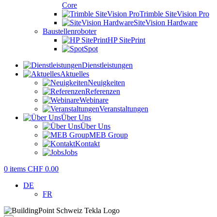
Core
Trimble SiteVision Pro
SiteVision Hardware
Baustellenroboter
HP SitePrint
Spot
Dienstleistungen
Aktuelles
Neuigkeiten
Referenzen
Webinare
Veranstaltungen
Über Uns
Über Uns
MEB Group
Kontakt
Jobs
0
items
CHF
0.00
DE
FR