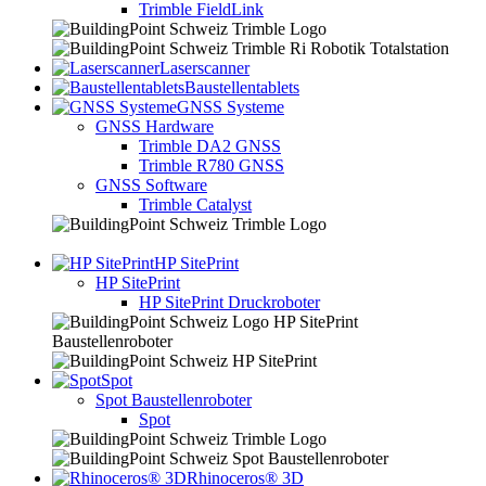
Trimble FieldLink
Laserscanner
Baustellentablets
GNSS Systeme
GNSS Hardware
Trimble DA2 GNSS
Trimble R780 GNSS
GNSS Software
Trimble Catalyst
HP SitePrint
HP SitePrint
HP SitePrint Druckroboter
Spot
Spot Baustellenroboter
Spot
Rhinoceros® 3D