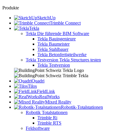
Produkte
SketchUp
Trimble Connect
Tekla
Tekla
Die führende BIM Software
Tekla Bauingenieure
Tekla Baumeister
Tekla Stahlbauer
Tekla Betonfertigteilwerke
Tekla Testversion
Tekla Structures testen
Tekla Testversion
Quadri
Tilos
FieldLink
RealWorks
Mixed Reality
Robotik-Totalstationen
Robotik Totalstationen
Trimble Ri
Trimble RTS
Feldsoftware