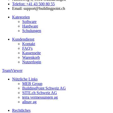
Telefon: +41 43 500 80 55
Email: support@buildingpoint.ch
Kategorien
Software
Hardware
Schulungen
Kundendienst
Kontakt
FAQ's
Kassenseite
Warenkorb
Nutzerlogin
TeamViewer
Nützliche Links
MEB Group
BuildingPoint Schweiz AG
SITE.ch Schweiz AG
terra vermessungen ag
allnav ag
Rechtliches