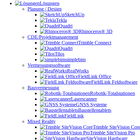
Lösungen
Planung / Design
SketchUp
Tekla
Quadri
Rhinoceros® 3D
CDE/Projektmanagement
Trimble Connect
Quadri
Tilos
simplebim
Vermessungssoftware
RealWorks
FieldLink Office
FieldLink Feldsoftware
Bauvermessung
Robotik-Totalstationen
Laserscanner
GNSS Systeme
Baustellentablets
FieldLink
Mixed Reality
Trimble SiteVision Cor
Trimble SiteVision Pro
SiteVision Hardware