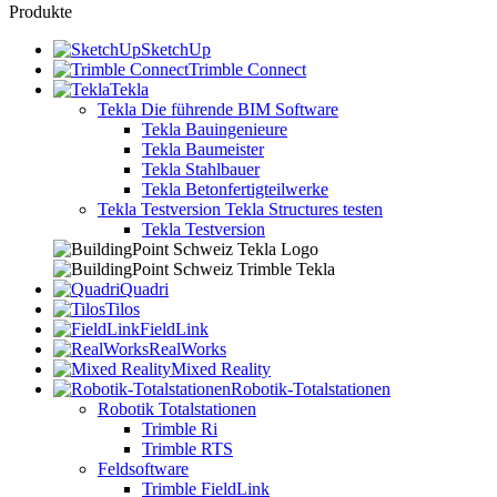
Produkte
SketchUp
Trimble Connect
Tekla
Tekla
Die führende BIM Software
Tekla Bauingenieure
Tekla Baumeister
Tekla Stahlbauer
Tekla Betonfertigteilwerke
Tekla Testversion
Tekla Structures testen
Tekla Testversion
Quadri
Tilos
FieldLink
RealWorks
Mixed Reality
Robotik-Totalstationen
Robotik Totalstationen
Trimble Ri
Trimble RTS
Feldsoftware
Trimble FieldLink