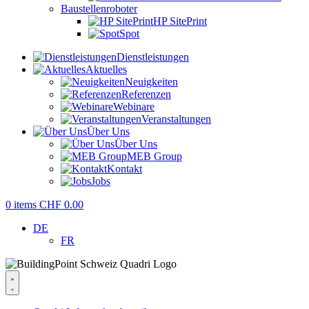
Baustellenroboter
HP SitePrint
Spot
Dienstleistungen
Aktuelles
Neuigkeiten
Referenzen
Webinare
Veranstaltungen
Über Uns
Über Uns
MEB Group
Kontakt
Jobs
0
items
CHF
0.00
DE
FR