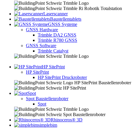
Laserscanner
Baustellentablets
GNSS Systeme
GNSS Hardware
Trimble DA2 GNSS
Trimble R780 GNSS
GNSS Software
Trimble Catalyst
HP SitePrint
HP SitePrint
HP SitePrint Druckroboter
Spot
Spot Baustellenroboter
Spot
Rhinoceros® 3D
simplebim