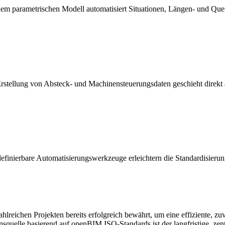
em parametrischen Modell automatisiert Situationen, Längen- und Querp
stellung von Absteck- und Machinensteuerungsdaten geschieht direkt 
i definierbare Automatisierungswerkzeuge erleichtern die Standardisieru
eichen Projekten bereits erfolgreich bewährt, um eine effiziente, zuve
onsquelle basierend auf openBIM ISO-Standards ist der langfristige, z