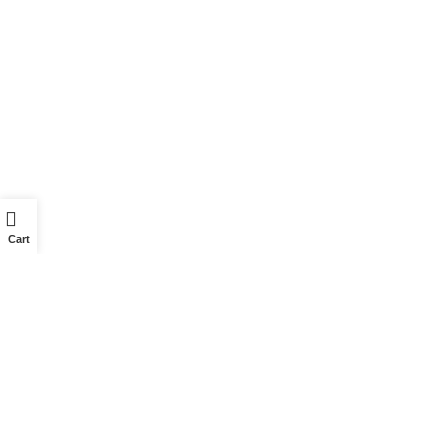
Remarques
Cart
Intérêts
Tekla
SketchUp
Technologie de mesure
Trimble Connect
Généralités
Envoyer