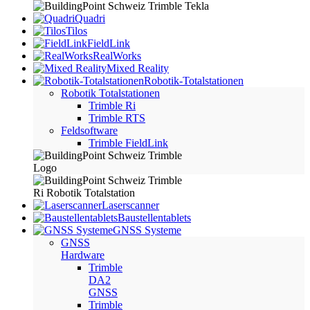
Quadri
Tilos
FieldLink
RealWorks
Mixed Reality
Robotik-Totalstationen
Robotik Totalstationen
Trimble Ri
Trimble RTS
Feldsoftware
Trimble FieldLink
Laserscanner
Baustellentablets
GNSS Systeme
GNSS
Hardware
Trimble
DA2
GNSS
Trimble