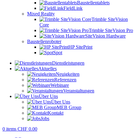
Baustellentablets
FieldLink
Mixed Reality
Trimble SiteVision
Core
Trimble SiteVision Pro
SiteVision Hardware
Baustellenroboter
HP SitePrint
Spot
Dienstleistungen
Aktuelles
Neuigkeiten
Referenzen
Webinare
Veranstaltungen
Über Uns
Über Uns
MEB Group
Kontakt
Jobs
0
items
CHF
0.00