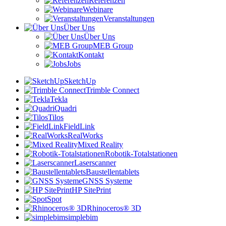
Referenzen
Webinare
Veranstaltungen
Über Uns
Über Uns
MEB Group
Kontakt
Jobs
SketchUp
Trimble Connect
Tekla
Quadri
Tilos
FieldLink
RealWorks
Mixed Reality
Robotik-Totalstationen
Laserscanner
Baustellentablets
GNSS Systeme
HP SitePrint
Spot
Rhinoceros® 3D
simplebim