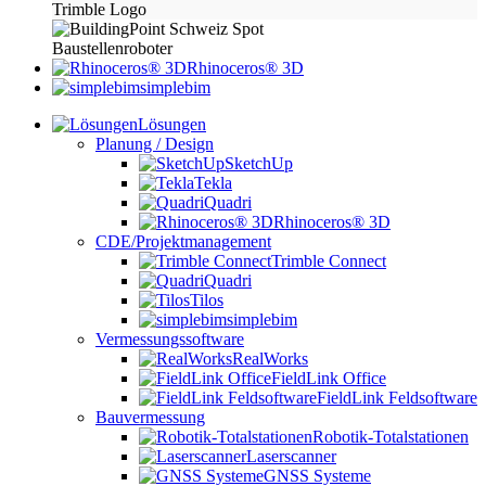
Rhinoceros® 3D
simplebim
Lösungen
Planung / Design
SketchUp
Tekla
Quadri
Rhinoceros® 3D
CDE/Projektmanagement
Trimble Connect
Quadri
Tilos
simplebim
Vermessungssoftware
RealWorks
FieldLink Office
FieldLink Feldsoftware
Bauvermessung
Robotik-Totalstationen
Laserscanner
GNSS Systeme