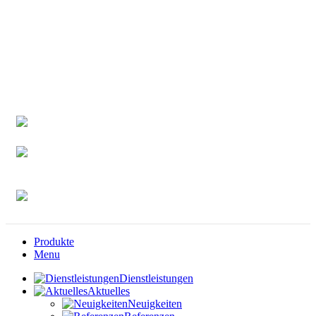
SITE.ch Schweiz AG
terra vermessungen ag
allnav ag
Rechtliches
Datenschutz
AGB's
Impressum
Produkte
Menu
Dienstleistungen
Aktuelles
Neuigkeiten