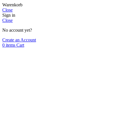
Warenkorb
Close
Sign in
Close
No account yet?
Create an Account
0
items
Cart
Formulaire de contact
Nous nous réjouissons de l'intérêt que vous portez à BuildingPoint
Suisse SA.
Civilité
Prénom
Nom