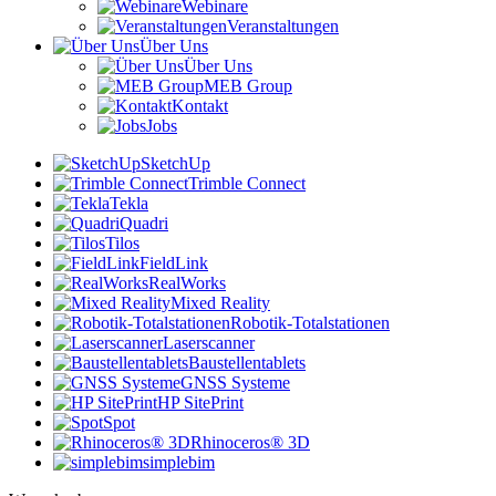
Webinare
Veranstaltungen
Über Uns
Über Uns
MEB Group
Kontakt
Jobs
SketchUp
Trimble Connect
Tekla
Quadri
Tilos
FieldLink
RealWorks
Mixed Reality
Robotik-Totalstationen
Laserscanner
Baustellentablets
GNSS Systeme
HP SitePrint
Spot
Rhinoceros® 3D
simplebim