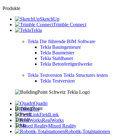
Produkte
SketchUp
Trimble Connect
Tekla
Tekla
Die führende BIM Software
Tekla Bauingenieure
Tekla Baumeister
Tekla Stahlbauer
Tekla Betonfertigteilwerke
Tekla Testversion
Tekla Structures testen
Tekla Testversion
Quadri
Tilos
FieldLink
RealWorks
Mixed Reality
Robotik-Totalstationen