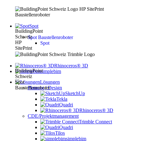
Spot
Spot Baustellenroboter
Spot
Rhinoceros® 3D
simplebim
Lösungen
Planung / Design
SketchUp
Tekla
Quadri
Rhinoceros® 3D
CDE/Projektmanagement
Trimble Connect
Quadri
Tilos
simplebim