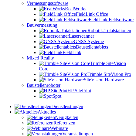
Vermessungssoftware
RealWorks
FieldLink Office
FieldLink Feldsoftware
Bauvermessung
Robotik-Totalstationen
Laserscanner
GNSS Systeme
Baustellentablets
FieldLink
Mixed Reality
Trimble SiteVision
Core
Trimble SiteVision Pro
SiteVision Hardware
Baustellenroboter
HP SitePrint
Spot
Dienstleistungen
Aktuelles
Neuigkeiten
Referenzen
Webinare
Veranstaltungen