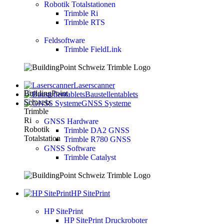
Robotik Totalstationen
Trimble Ri
Trimble RTS
Feldsoftware
Trimble FieldLink
Laserscanner
Baustellentablets
GNSS Systeme
GNSS Hardware
Trimble DA2 GNSS
Trimble R780 GNSS
GNSS Software
Trimble Catalyst
HP SitePrint
HP SitePrint
HP SitePrint Druckroboter