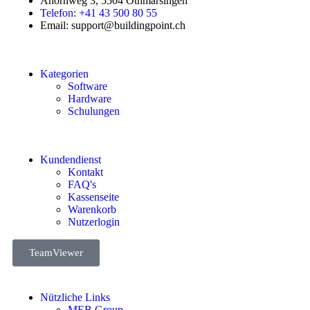
Ahornweg 3, 5504 Othmarsingen
Telefon: +41 43 500 80 55
Email: support@buildingpoint.ch
Kategorien
Software
Hardware
Schulungen
Kundendienst
Kontakt
FAQ's
Kassenseite
Warenkorb
Nutzerlogin
TeamViewer
Nützliche Links
MEB Group