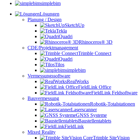
simplebim
Lösungen
Planung / Design
SketchUp
Tekla
Quadri
Rhinoceros® 3D
CDE/Projektmanagement
Trimble Connect
Quadri
Tilos
simplebim
Vermessungssoftware
RealWorks
FieldLink Office
FieldLink Feldsoftware
Bauvermessung
Robotik-Totalstationen
Laserscanner
GNSS Systeme
Baustellentablets
FieldLink
Mixed Reality
Trimble SiteVision