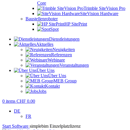
Core
Trimble SiteVision Pro
SiteVision Hardware
Baustellenroboter
HP SitePrint
Spot
Dienstleistungen
Aktuelles
Neuigkeiten
Referenzen
Webinare
Veranstaltungen
Über Uns
Über Uns
MEB Group
Kontakt
Jobs
0
items
CHF
0.00
DE
FR
Start
Software
simplebim Einzelplatzlizenz