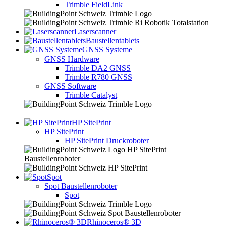
Trimble FieldLink
Laserscanner
Baustellentablets
GNSS Systeme
GNSS Hardware
Trimble DA2 GNSS
Trimble R780 GNSS
GNSS Software
Trimble Catalyst
HP SitePrint
HP SitePrint
HP SitePrint Druckroboter
Spot
Spot Baustellenroboter
Spot
Rhinoceros® 3D