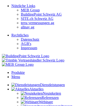
Nützliche Links
MEB Group
BuildingPoint Schweiz AG
SITE.ch Schweiz AG
terra vermessungen ag
allnav ag
Rechtliches
Datenschutz
AGB's
Impressum
Produkte
Menu
Dienstleistungen
Aktuelles
Neuigkeiten
Referenzen
Webinare