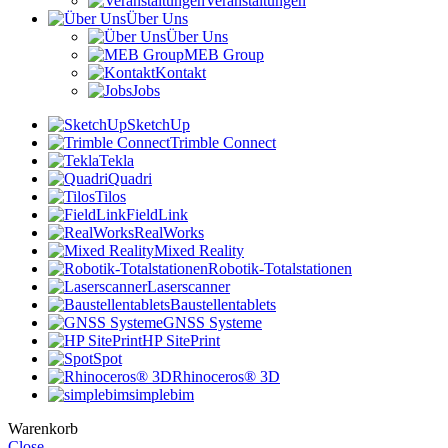
Veranstaltungen
Über Uns
Über Uns
MEB Group
Kontakt
Jobs
SketchUp
Trimble Connect
Tekla
Quadri
Tilos
FieldLink
RealWorks
Mixed Reality
Robotik-Totalstationen
Laserscanner
Baustellentablets
GNSS Systeme
HP SitePrint
Spot
Rhinoceros® 3D
simplebim
Warenkorb
Close