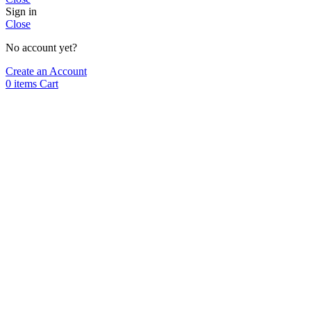
Sign in
Close
No account yet?
Create an Account
0
items
Cart
Formulaire de contact
Nous nous réjouissons de l'intérêt que vous portez à BuildingPoint
Suisse SA.
Civilité
Prénom
Nom