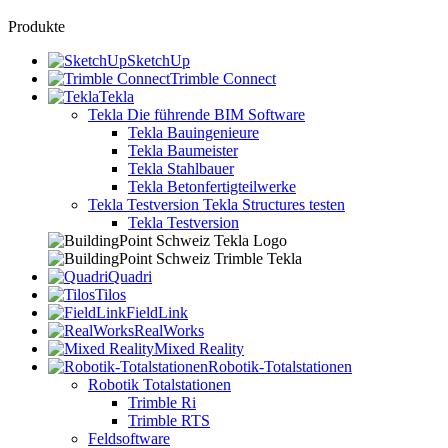
Produkte
SketchUp
Trimble Connect
Tekla
Tekla
Die führende BIM Software
Tekla Bauingenieure
Tekla Baumeister
Tekla Stahlbauer
Tekla Betonfertigteilwerke
Tekla Testversion
Tekla Structures testen
Tekla Testversion
Quadri
Tilos
FieldLink
RealWorks
Mixed Reality
Robotik-Totalstationen
Robotik Totalstationen
Trimble Ri
Trimble RTS
Feldsoftware