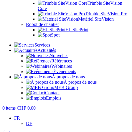
Trimble SiteVision
Core
Trimble SiteVision Pro
Matériel SiteVision
Robot de chantier
HP SitePrint
Spot
Services
Actualités
Nouvelles
Références
Webinaires
Événements
À propos de nous
À propos de nous
MEB Group
Contact
Emplois
0
items
CHF
0.00
FR
DE