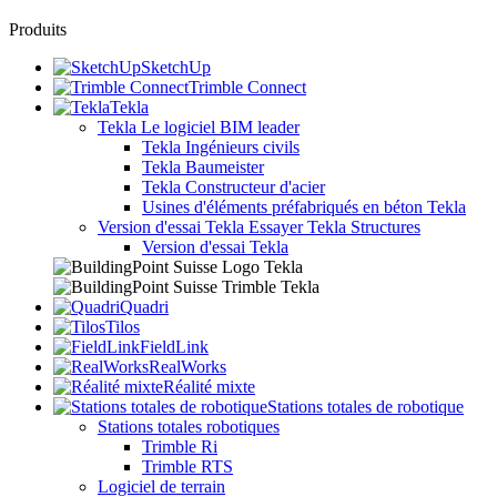
Produits
SketchUp
Trimble Connect
Tekla
Tekla
Le logiciel BIM leader
Tekla Ingénieurs civils
Tekla Baumeister
Tekla Constructeur d'acier
Usines d'éléments préfabriqués en béton Tekla
Version d'essai Tekla
Essayer Tekla Structures
Version d'essai Tekla
Quadri
Tilos
FieldLink
RealWorks
Réalité mixte
Stations totales de robotique
Stations totales robotiques
Trimble Ri
Trimble RTS
Logiciel de terrain