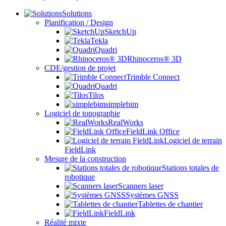
Solutions
Planification / Design
SketchUp
Tekla
Quadri
Rhinoceros® 3D
CDE/gestion de projet
Trimble Connect
Quadri
Tilos
simplebim
Logiciel de topographie
RealWorks
FieldLink Office
Logiciel de terrain
FieldLink
Mesure de la construction
Stations totales de
robotique
Scanners laser
Systèmes GNSS
Tablettes de chantier
FieldLink
Réalité mixte