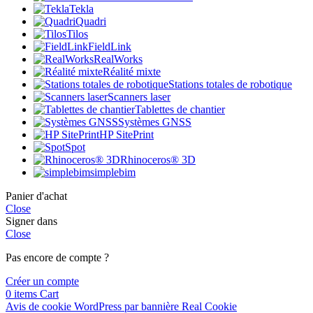
Tekla
Quadri
Tilos
FieldLink
RealWorks
Réalité mixte
Stations totales de robotique
Scanners laser
Tablettes de chantier
Systèmes GNSS
HP SitePrint
Spot
Rhinoceros® 3D
simplebim
Panier d'achat
Close
Signer dans
Close
Pas encore de compte ?
Créer un compte
0
items
Cart
Avis de cookie WordPress par bannière Real Cookie