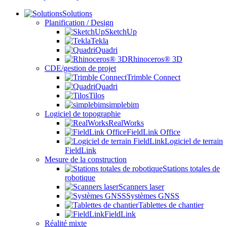
Solutions
Planification / Design
SketchUp
Tekla
Quadri
Rhinoceros® 3D
CDE/gestion de projet
Trimble Connect
Quadri
Tilos
simplebim
Logiciel de topographie
RealWorks
FieldLink Office
Logiciel de terrain
FieldLink
Mesure de la construction
Stations totales de
robotique
Scanners laser
Systèmes GNSS
Tablettes de chantier
FieldLink
Réalité mixte