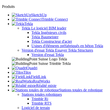
Produits
SketchUp
Trimble Connect
Tekla
Tekla
Le logiciel BIM leader
Tekla Ingénieurs civils
Tekla Baumeister
Tekla Constructeur d'acier
Usines d'éléments préfabriqués en béton Tekla
Version d'essai Tekla
Essayer Tekla Structures
Version d'essai Tekla
Quadri
Tilos
FieldLink
RealWorks
Réalité mixte
Stations totales de robotique
Stations totales robotiques
Trimble Ri
Trimble RTS
Logiciel de terrain