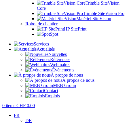
Trimble SiteVision
Core
Trimble SiteVision Pro
Matériel SiteVision
Robot de chantier
HP SitePrint
Spot
Services
Actualités
Nouvelles
Références
Webinaires
Événements
À propos de nous
À propos de nous
MEB Group
Contact
Emplois
0
items
CHF
0.00
FR
DE