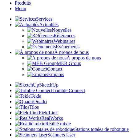
Produits
Menu
Services
Actualités
Nouvelles
Références
Webinaires
Événements
À propos de nous
À propos de nous
MEB Group
Contact
Emplois
SketchUp
Trimble Connect
Tekla
Quadri
Tilos
FieldLink
RealWorks
Réalité mixte
Stations totales de robotique
Scanners laser