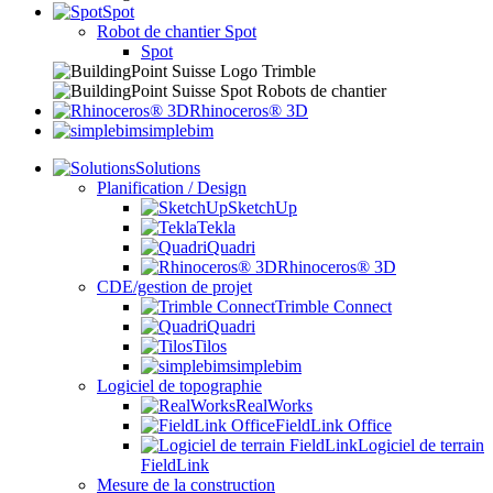
Spot
Robot de chantier Spot
Spot
Rhinoceros® 3D
simplebim
Solutions
Planification / Design
SketchUp
Tekla
Quadri
Rhinoceros® 3D
CDE/gestion de projet
Trimble Connect
Quadri
Tilos
simplebim
Logiciel de topographie
RealWorks
FieldLink Office
Logiciel de terrain
FieldLink
Mesure de la construction