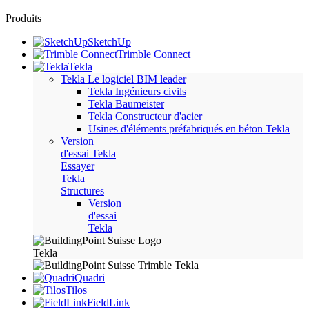
Produits
SketchUp
Trimble Connect
Tekla
Tekla
Le logiciel BIM leader
Tekla Ingénieurs civils
Tekla Baumeister
Tekla Constructeur d'acier
Usines d'éléments préfabriqués en béton Tekla
Version
d'essai Tekla
Essayer
Tekla
Structures
Version
d'essai
Tekla
Quadri
Tilos
FieldLink