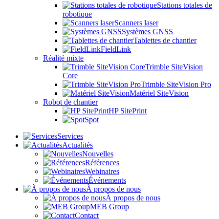
Stations totales de
robotique
Scanners laser
Systèmes GNSS
Tablettes de chantier
FieldLink
Réalité mixte
Trimble SiteVision
Core
Trimble SiteVision Pro
Matériel SiteVision
Robot de chantier
HP SitePrint
Spot
Services
Actualités
Nouvelles
Références
Webinaires
Événements
À propos de nous
À propos de nous
MEB Group
Contact