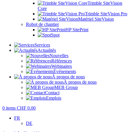
Trimble SiteVision
Core
Trimble SiteVision Pro
Matériel SiteVision
Robot de chantier
HP SitePrint
Spot
Services
Actualités
Nouvelles
Références
Webinaires
Événements
À propos de nous
À propos de nous
MEB Group
Contact
Emplois
0
items
CHF
0.00
FR
DE