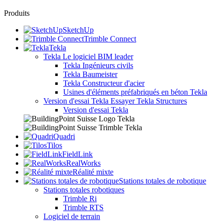
Produits
SketchUp
Trimble Connect
Tekla
Tekla
Le logiciel BIM leader
Tekla Ingénieurs civils
Tekla Baumeister
Tekla Constructeur d'acier
Usines d'éléments préfabriqués en béton Tekla
Version d'essai Tekla
Essayer Tekla Structures
Version d'essai Tekla
Quadri
Tilos
FieldLink
RealWorks
Réalité mixte
Stations totales de robotique
Stations totales robotiques
Trimble Ri
Trimble RTS
Logiciel de terrain