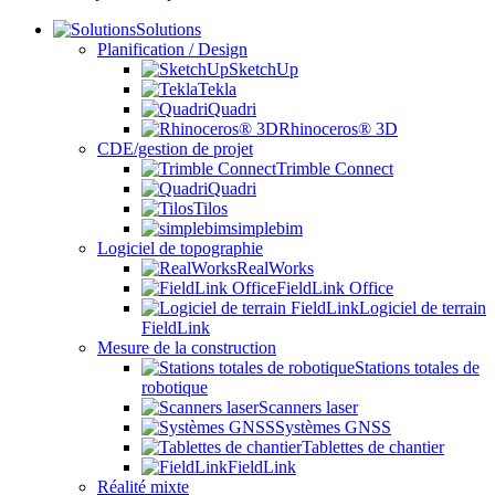
Solutions
Planification / Design
SketchUp
Tekla
Quadri
Rhinoceros® 3D
CDE/gestion de projet
Trimble Connect
Quadri
Tilos
simplebim
Logiciel de topographie
RealWorks
FieldLink Office
Logiciel de terrain
FieldLink
Mesure de la construction
Stations totales de
robotique
Scanners laser
Systèmes GNSS
Tablettes de chantier
FieldLink
Réalité mixte