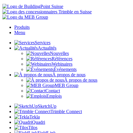
Produits
Menu
Services
Actualités
Nouvelles
Références
Webinaires
Événements
À propos de nous
À propos de nous
MEB Group
Contact
Emplois
SketchUp
Trimble Connect
Tekla
Quadri
Tilos
FieldLink