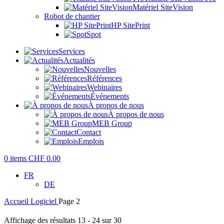
Matériel SiteVision
Robot de chantier
HP SitePrint
Spot
Services
Actualités
Nouvelles
Références
Webinaires
Événements
À propos de nous
À propos de nous
MEB Group
Contact
Emplois
0
items
CHF
0.00
FR
DE
Accueil
Logiciel
Page 2
Affichage des résultats 13 - 24 sur 30