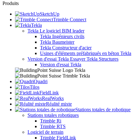
Produits
SketchUp
Trimble Connect
Tekla
Tekla
Le logiciel BIM leader
Tekla Ingénieurs civils
Tekla Baumeister
Tekla Constructeur d'acier
Usines d'éléments préfabriqués en béton Tekla
Version d'essai Tekla
Essayer Tekla Structures
Version d'essai Tekla
Quadri
Tilos
FieldLink
RealWorks
Réalité mixte
Stations totales de robotique
Stations totales robotiques
Trimble Ri
Trimble RTS
Logiciel de terrain
Trimble FieldLink