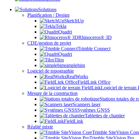
Solutions
Planification / Design
SketchUp
Tekla
Quadri
Rhinoceros® 3D
CDE/gestion de projet
Trimble Connect
Quadri
Tilos
simplebim
Logiciel de topographie
RealWorks
FieldLink Office
Logiciel de terrain
Mesure de la construction
Stations totales de 
Scanners laser
Systèmes GNSS
Tablettes de chantier
FieldLink
Réalité mixte
Trimble SiteVision Cor
Trimble SiteVision Pro