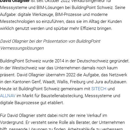
David Ollagnier
ist seit Oktober 2022 Verkaufsingenieur für
Messsysteme und BIM-Lösungen bei BuildingPoint Schweiz. Seine
Aufgabe: digitale Werkzeuge, BIM-Prozesse und moderne
Messtechnologien so einzuführen, dass sie im Alltag der Kunden
wirklich genutzt werden und spürbar mehr Effizienz bringen.
David Ollagnier bei der Präsentation von BuildingPoint
Vermessungslösungen
BuildingPoint Schweiz wurde 2014 in der Deutschschweiz gegründet.
In der Westschweiz war das Unternehmen damals noch kaum
präsent. David Ollagnier übernahm 2022 die Aufgabe, das Netzwerk
in den Kantonen Genf, Waadt, Wallis, Freiburg und Jura aufzubauen.
Heute ist BuildingPoint Schweiz gemeinsam mit
SITECH
und
ALLNAV
im Markt für Baustellenabsteckung, Messsysteme und
digitale Bauprozesse gut etabliert.
Für David Ollagnier steht dabei nicht der reine Verkauf im
Vordergrund. Er versteht seine Rolle als Berater, der Unternehmen
hilft, passende Lösungen zu finden, Arbeitsabläufe zu verbessern